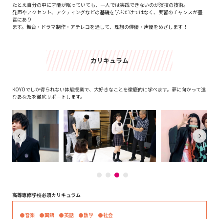
たとえ自分の中に才能が眠っていても、一人では実践できないのが演技の技術。
発声やアクセント、アクティングなどの基礎を学ぶだけではなく、実習のチャンスが豊
富にあり
ます。舞台・ドラマ制作・アテレコを通して、理想の俳優・声優をめざします！
カリキュラム
KOYOでしか得られない体験授業で、大好きなことを徹底的に学べます。夢に向かって進
むあなたを徹底サポートします。
高等専修学校必須カリキュラム
●音楽 ●国語 ●英話 ●数学 ●社会