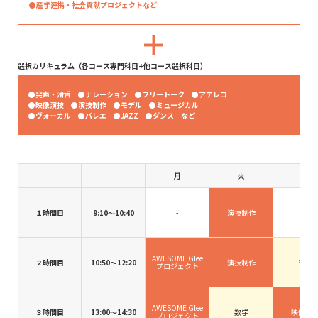
●産学連携・社会貢献プロジェクトなど
選択カリキュラム（各コース専門科目+他コース選択科目）
●発声・滑舌 ●ナレーション ●フリートーク ●アテレコ
●映像演技 ●演技制作 ●モデル ●ミュージカル
●ヴォーカル ●バレエ ●JAZZ ●ダンス など
月
火
水
１時間目
9:10〜10:40
-
演技制作
-
AWESOME Glee
２時間目
10:50〜12:20
演技制作
音楽
プロジェクト
AWESOME Glee
３時間目
13:00〜14:30
数学
映像演
プロジェクト