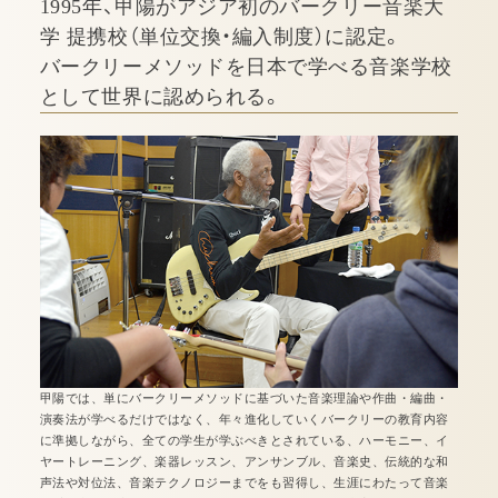
1995年、甲陽がアジア初のバークリー音楽大
学 提携校（単位交換・編入制度）に認定。
バークリーメソッドを日本で学べる音楽学校
として世界に認められる。
甲陽では、単にバークリーメソッドに基づいた音楽理論や作曲・編曲・
演奏法が学べるだけではなく、年々進化していくバークリーの教育内容
に準拠しながら、全ての学生が学ぶべきとされている、ハーモニー、イ
ヤートレーニング、楽器レッスン、アンサンブル、音楽史、伝統的な和
声法や対位法、音楽テクノロジーまでをも習得し、生涯にわたって音楽