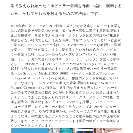
学で教えられ始めた「ポピュラー音楽を作曲・編曲・演奏する
ため、そしてそれらを教えるための方法論」です。
1900年代に入り、アメリカで録音・放送技術が発達し、レコード産業を
はじめ音楽業界が活気づいた頃、ポピュラー音楽に適応する音楽理論は
まだ存在せず、音楽を学ぶイコール、クラシック音楽の理論や作曲法を
学ぶしかない時代でした。そんな時期、ヨセフ シリンガーという音楽家
に学んだローレンス バーク氏は、シリンガーのユニークな教授法に影響
を受け、「実用性が高く、すぐに使える」という触れ込みで、ポピュ
ラー音楽（当時ポピュラーだったジャズやダンスバンド、ラジオや映
画、ミュージカルで使われるコマーシャルミュージック）を教える学校
として、1945年ボストンにシリンガーハウスSchillinger House (1945-
1954) を設立し自ら教え始めます。 その音楽教室がバークリー音楽院
Berklee School of Music (1955-1969)、バークリー音楽大学Berklee
College of Music (1970- ) へと発展し、独自のメソッドを確立していく
ことになります。 シリンガーの教えた音楽理論Schillinger System of
Musical Compositionの特徴は「数学的な考え方を導入した」「ハーモ
ニーの全ての構成音に横のつながりを求めるクラシック音楽とは違った
システム」であったと伝えられており、バークリーメソッドの特色「音
楽を記号化・数値化する」「コードシンボルを採用し、ハーモニー
（コード進行）をメロディーと独立したものとしてあつかう」のルーツ
を感じさせます。 やがて世界中からバークリーに入学する学生が集まる
ようになり、卒業生たちがアメリカをはじめ世界各国の音楽の現場で実
践してきたことで、バークリーメッソッドは世界のポピュラー音楽のス
タンダードとなっています。