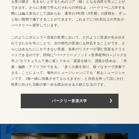
を受け継ぎ、生きがいとするためのコア（核）となる内容を学ぶことが
できます。さらに本校で学んだそれらの科目は、バークリーに入学する
際には編入単位として認められ、通常の4年間（8学期）の課程を、ずっ
と短い期間で修了することができます。これまでに160名以上の学生が
バークリーへ留学しています。
このようにポピュラー音楽の世界において、どのように音楽が生み出さ
れてきたかを学ぶことで、次の時代の音楽にも対応することができ、さ
らにはあなたにしかできない音楽、未来のリスナーが望む音楽をクリエ
イトできるのです。同時に“バークリーメソッド＝世界標準の＝ジャズを
学ぶ”カリキュラムで身に着くスキル「楽器を操り、譜面が読める」「作
曲・編曲・アドリブができる」「多くの曲を知り、様々なキーで演奏で
きる」ことによって、海外のミュージシャンにでも「私もミュージシャ
ンです、1曲一緒に演奏させてもらえますか」と自信を持って話しかけ、
世界に向けた活動の第一歩を踏み出せる人材になるのです。
バークリー音楽大学